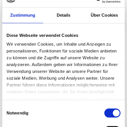
Zustimmung
Details
Über Cookies
Dacheindeckung vom Meister
Diese Webseite verwendet Cookies
Wir verwenden Cookies, um Inhalte und Anzeigen zu
Ein gut gedecktes Dach schützt nicht nur Ihr
personalisieren, Funktionen für soziale Medien anbieten
Zuhause, sondern steigert auch dessen Wert.
zu können und die Zugriffe auf unsere Website zu
Wir übernehmen:
analysieren. Außerdem geben wir Informationen zu Ihrer
Verwendung unserer Website an unsere Partner für
Komplette Dacheindeckungen mit
soziale Medien, Werbung und Analysen weiter. Unsere
hochwertigen Ziegeln oder Metallprofilen
Partner führen diese Informationen möglicherweise mit
Individuelle Beratung zu Materialien,
weiteren Daten zusammen, die Sie ihnen bereitgestellt
Dämmung und Dachformen
haben oder die sie im Rahmen Ihrer Nutzung der Dienste
gesammelt haben.
Sichere Ausführung nach aktuellsten
Einwilligungsauswahl
Notwendig
Standards